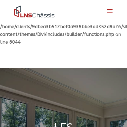
Warning
: "continue" targeting switch is equivalent to
"break". Did you mean to use "continue 2"? in
/home/clients/9dbea3b512bef0a939bbe3ad352d9a26/site
content/themes/Divi/includes/builder/functions.php
on
line
6044