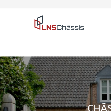
Warning
: "continue" targeting switch is equivalent to "bre
/home/clients/9dbea3b512bef0a939bbe3ad352d9a26/sites/
CHÂS