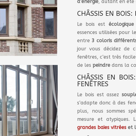
d’énergie
, autant en été 
CHÂSSIS EN BOIS:
Le bois est
écologique
essences utilisées pour le
entre
3 coloris différent
jour vous décidez de 
fenêtres, c’est très facile
de les
peindre
dans la co
CHÂSSIS EN BOIS
FENÊTRES
Le bois est assez
soupl
s’adapte donc à des fe
plus, nous sommes spéc
mesure et atypiques. 
grandes baies vitrées
et 