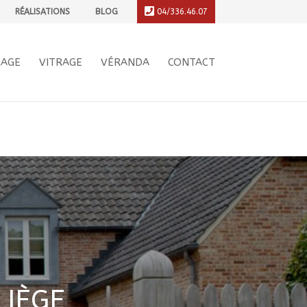
RÉALISATIONS
BLOG
04/336.46.07
/functions.php
on line
6044
RAGE
VITRAGE
VÉRANDA
CONTACT
LIÈGE