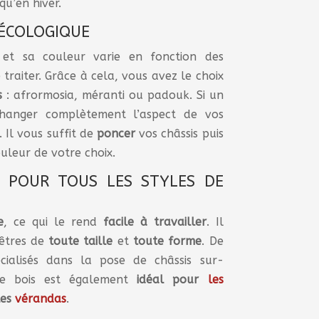
qu’en hiver.
 ÉCOLOGIQUE
et sa couleur varie en fonction des
 traiter. Grâce à cela, vous avez le choix
s
: afrormosia, méranti ou padouk. Si un
changer complètement l’aspect de vos
. Il vous suffit de
poncer
vos châssis puis
uleur de votre choix.
: POUR TOUS LES STYLES DE
e
, ce qui le rend
facile
à
travailler
. Il
nêtres de
toute
taille
et
toute
forme
. De
ialisés dans la pose de châssis sur-
Le bois est également
idéal pour
les
les
vérandas
.