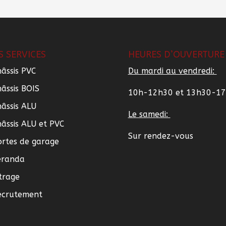
S SERVICES
HEURES D’OUVERTURE
âssis PVC
Du mardi au vendredi:
âssis BOIS
10h-12h30 et 13h30-1
âssis ALU
Le samedi:
âssis ALU et PVC
Sur rendez-vous
ortes de garage
éranda
trage
ecrutement