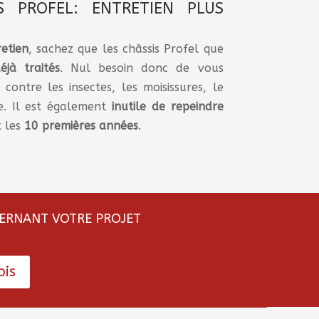
S PROFEL: ENTRETIEN PLUS
retien
, sachez que les châssis Profel que
éjà
traités
. Nul besoin donc de vous
 contre les insectes, les moisissures, le
ie. Il est également
inutile de repeindre
t les
10
premières
années
.
CERNANT VOTRE PROJET
ois