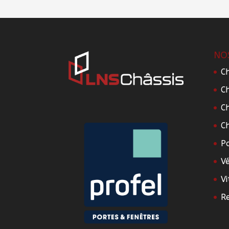
NO
Ch
Ch
Ch
Ch
P
V
Vi
R