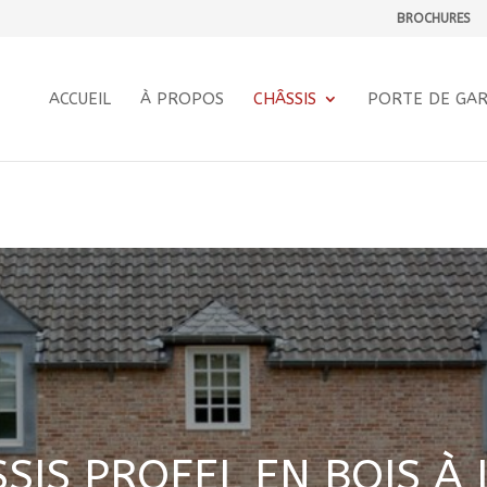
BROCHURES
ak". Did you mean to use "continue 2"? in
lnschassis.be/wp-content/themes/Divi/includes/builder
ACCUEIL
À PROPOS
CHÂSSIS
PORTE DE GA
SIS PROFEL EN BOIS À 