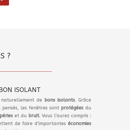
S ?
 BON ISOLANT
nt naturellement de
bons
isolants
. Grâce
t pensés, les fenêtres sont
protégées
du
péries
et du
bruit
. Vous l’aurez compris :
ettent de faire d’importantes
économies