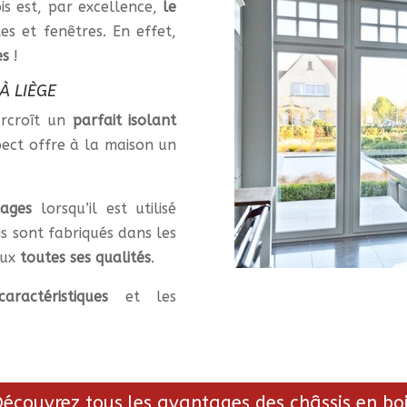
is est, par excellence,
le
s et fenêtres. En effet,
es
!
À LIÈGE
urcroît un
parfait isolant
pect offre à la maison un
ages
lorsqu’il est utilisé
s sont fabriqués dans les
eux
toutes ses qualités
.
caractéristiques
et les
écouvrez tous les avantages des châssis en bo